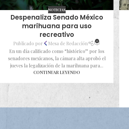
NOTICIAS
Despenaliza Senado México
marihuana para uso
recreativo
0
Publicado por
Mesa de Redacción
En un día calificado como “histórico” por los
senadores mexicanos, la cámara alta aprobó el
jueves la legalización de la marihuana para...
CONTINUAR LEYENDO