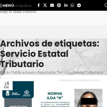
Skip to navigation
MENÚ
Skip to main content
Archivos de etiquetas:
Servicio Estatal
Tributario
Inicio
Publicaciones etiquetadas "Servicio Estatal Tributario"
28
ENE