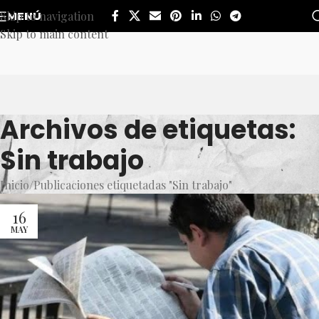
Skip to navigation
MENÚ
Skip to main content
Archivos de etiquetas:
Sin trabajo
Inicio
Publicaciones etiquetadas "Sin trabajo"
16
MAY