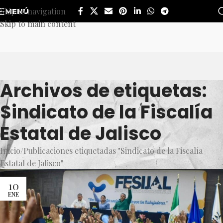
Skip to navigation
MENÚ
Skip to main content
Archivos de etiquetas:
Sindicato de la Fiscalía
Estatal de Jalisco
Inicio
Publicaciones etiquetadas "Sindicato de la Fiscalía
Estatal de Jalisco"
10
ENE