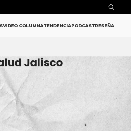
S
VIDEO COLUMNA
TENDENCIA
PODCAST
RESEÑA
alud Jalisco