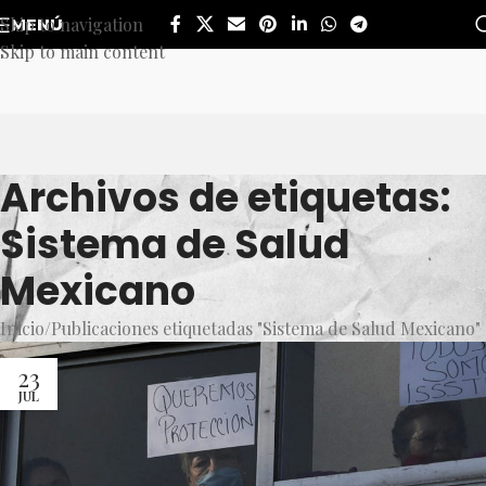
Skip to navigation
MENÚ
Skip to main content
Archivos de etiquetas:
Sistema de Salud
Mexicano
Inicio
Publicaciones etiquetadas "Sistema de Salud Mexicano"
23
JUL