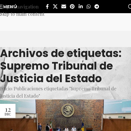
Skip to navigation
MENÚ
Skip to main content
Archivos de etiquetas:
Supremo Tribunal de
Justicia del Estado
Inicio
Publicaciones etiquetadas "Supremo Tribunal de
Justicia del Estado"
12
DIC