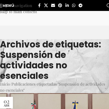
Skip to navigation
MENÚ
Skip to main content
Archivos de etiquetas:
Suspensión de
actividades no
esenciales
Inicio
Publicaciones etiquetadas "Suspensión de actividades
no esenciales"
02
ABR