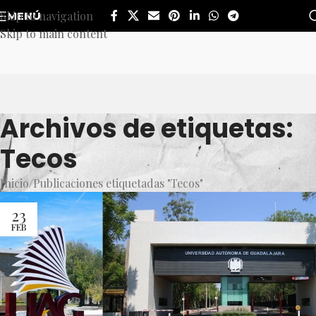
Skip to navigation
MENÚ
Skip to main content
Archivos de etiquetas:
Tecos
Inicio
Publicaciones etiquetadas "Tecos"
23
FEB