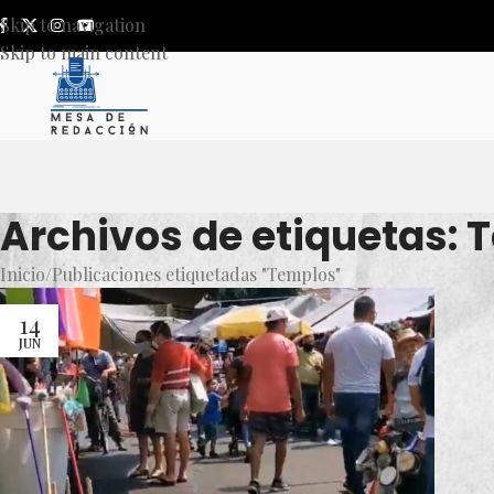
Skip to navigation
Skip to main content
Archivos de etiquetas: 
Inicio
Publicaciones etiquetadas "Templos"
14
JUN