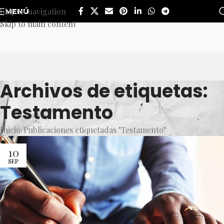
Skip to navigation
MENÚ
Skip to main content
Archivos de etiquetas:
Testamento
Inicio
Publicaciones etiquetadas "Testamento"
10
SEP