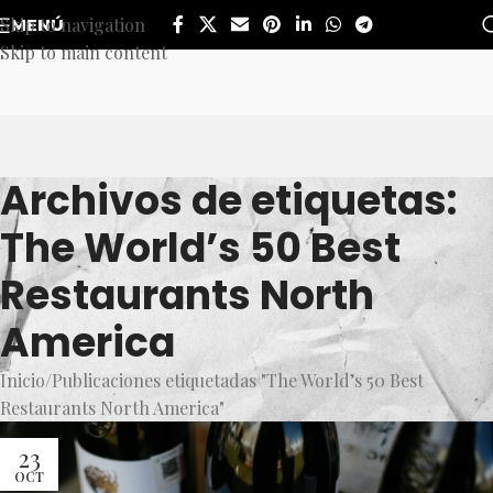
Skip to navigation
MENÚ
Skip to main content
Archivos de etiquetas:
The World’s 50 Best
Restaurants North
America
Inicio
Publicaciones etiquetadas "The World’s 50 Best
Restaurants North America"
23
OCT