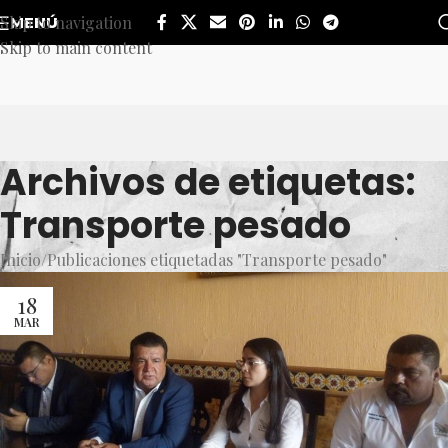
Skip to navigation
MENÚ
Skip to main content
Archivos de etiquetas:
Transporte pesado
Inicio
Publicaciones etiquetadas "Transporte pesado"
18
MAR