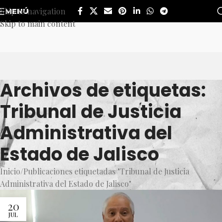
Skip to navigation
MENÚ
Skip to main content
Archivos de etiquetas:
Tribunal de Justicia
Administrativa del
Estado de Jalisco
Inicio
Publicaciones etiquetadas "Tribunal de Justicia
Administrativa del Estado de Jalisco"
20
JUL