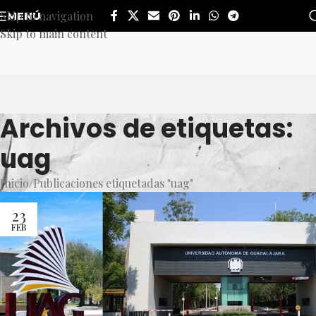
Skip to navigation
MENÚ
Skip to main content
Archivos de etiquetas:
uag
Inicio
Publicaciones etiquetadas "uag"
23
FEB