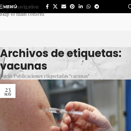
Skip to navigation
MENÚ
Skip to main content
Archivos de etiquetas:
vacunas
Inicio
Publicaciones etiquetadas "vacunas"
23
MAY