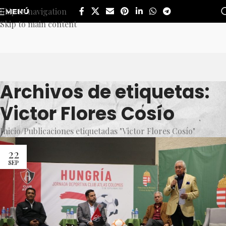
Skip to navigation
MENÚ
Skip to main content
Archivos de etiquetas:
Victor Flores Cosío
Inicio
Publicaciones etiquetadas "Victor Flores Cosío"
22
SEP