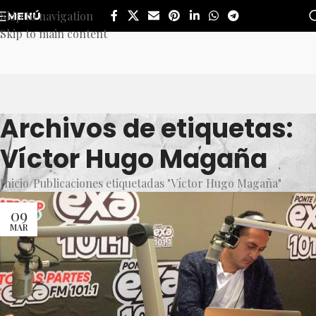
Skip to navigation
MENÚ
Skip to main content
Archivos de etiquetas:
Víctor Hugo Magaña
Inicio
Publicaciones etiquetadas "Víctor Hugo Magaña"
09
MAR