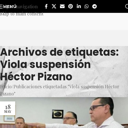
Skip to navigation
MENÚ
Skip to main content
Archivos de etiquetas:
Viola suspensión
Héctor Pizano
Inicio
Publicaciones etiquetadas "Viola suspensión Héctor
Pizano"
18
MAY