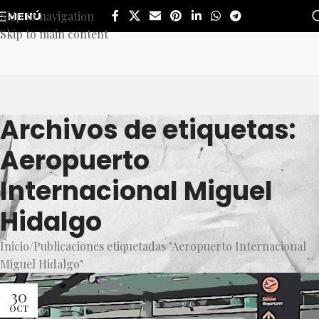
Skip to navigation
MENÚ
Skip to main content
Archivos de etiquetas:
Aeropuerto
Internacional Miguel
Hidalgo
Inicio
Publicaciones etiquetadas "Aeropuerto Internacional
Miguel Hidalgo"
30
OCT