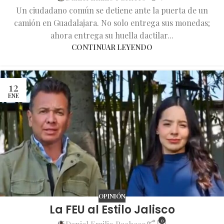
Un ciudadano común se detiene ante la puerta de un
camión en Guadalajara. No solo entrega sus monedas;
ahora entrega su huella dactilar...
CONTINUAR LEYENDO
12
ENE
OPINIÓN
La FEU al Estilo Jalisco
0