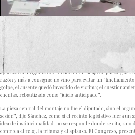
La convocatoria prometía un nombre propio: Leonardo Almagu
anuncian para atraer reflectores y se esconden cuando el ref
parafernalia de siempre: cámaras encendidas, reporteros ac
alineados a la bocina, el rito de la “postura oficial” que pre
Y cuando el protagonista falta, en la política mexicana no se 
apareció el dirigente del Partido del Trabajo en Jalisco, Jos
razón y más a consigna: no vino para evitar un “linchamient
golpe, el ausente quedó investido de víctima; el cuestionamie
cuentas, rebautizada como “juicio anticipado”.
La pieza central del montaje no fue el diputado, sino el arg
sesión”, dijo Sánchez, como si el recinto legislativo fuera un
idea de institucionalidad: no se responde donde se cita, sino
controla el reloj, la tribuna y el aplauso. El Congreso, pres