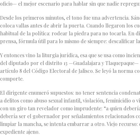
oficio— el mejor escenario para hablar sin que nadie repregu
Desde los primeros minutos, el tono fue una advertencia. Sán
coloca vallas antes de abrir la puerta. Cuando llegaron los c
habitual de la política: rodear la piedra para no tocarla. En
prensa, fórmula útil para lo mismo de siempre: descalificar l
Y entonces vino la liturgia jurídica, esa que se usa como inc
del diputado por el distrito 13 —Guadalajara y Tlaquepaque— se
artículo 8 del Código Electoral de Jalisco. Se leyó la norma co
comporte.
El dirigente enumeró supuestos: no tener sentencia condenato
a delitos como abuso sexual infantil, violación, feminicidio o
con un giro tan revelador como imprudente: “a quien deberí
debería ser el gobernador por señalamientos relacionados con v
limpiar la mancha, se intenta embarrar a otro. Viejo recurso:
expediente ajeno.