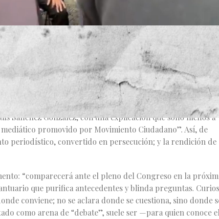
er. En política, los nombres son mercancía y escudo; se
lector quema. Aquella rueda de prensa nació con la
omodándose como si fueran piezas de ajedrez, micrófonos
tende domar a la realidad. Pero el diputado nunca llegó.
suspende la función: se cambia el guion. En lugar del legislado
é Luis Sánchez González, con una explicación que sonó menos a
o mediático promovido por Movimiento Ciudadano”. Así, de
nto periodístico, convertido en persecución; y la rendición de
umento: “comparecerá ante el pleno del Congreso en la próxim
 santuario que purifica antecedentes y blinda preguntas. Curio
 donde conviene; no se aclara donde se cuestiona, sino donde s
entado como arena de “debate”, suele ser —para quien conoce e