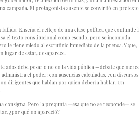
el gobernador, recolección de firmas, y una manifestación el 
una campaña. El protagonista ausente se convirtió en pretexto
allida. Enseña el reflejo de una clase política que confunde l
 usa el texto constitucional como escudo, pero se incomoda
o le tiene miedo al escrutinio inmediato de la prensa. Y que,
n lugar de estar, desaparece.
nte años debe pesar o no en la vida pública —debate que mere
 administra el poder: con ausencias calculadas, con discursos
on dirigentes que hablan por quien debería hablar. Un
.
n una consigna. Pero la pregunta —esa que no se responde— se
ltar, ¿por qué no apareció?