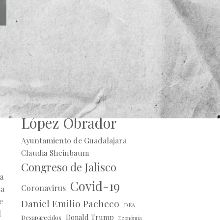
Alberto Uribe
Andrés Manuel
r,
López Obrador
Ayuntamiento de Guadalajara
Claudia Sheinbaum
Congreso de Jalisco
a
Covid-19
Coronavirus
sa
e
Daniel Emilio Pacheco
DEA
l
Donald Trump
Desaparecidos
Económia