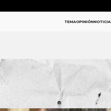
TEMA
OPINIÓN
NOTICIA
INIÓN
a y la coartada constitucional
0
Pacheco
Activado 4 febrero, 2026