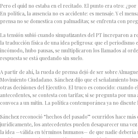
Pero el quid no estaba en el recitado. El punto era otro: ¿po
En política, la ausencia no es accidente: es mensaje. Y el men
prensa no se domestica con palmaditas; se enfrenta con preg
La tensión subió cuando simpatizantes del PT increparon a r
la traducción física de una idea peligrosa: que el periodismo e
incómodo, hubo pausas, se multiplicaron los llamados al or
respuesta se está quedando sin suelo.
A partir de ahí, la rueda de prensa dejó de ser sobre Almaguer
Movimiento Ciudadano. Sánchez dijo que el señalamiento busca
otras decisiones del Ejecutivo. El truco es conocido: cuando e
antecedentes, se contesta con tarifas; si se pregunta por una a
convoca a un mitin. La política contemporánea ya no discute
Sánchez reconoció “hechos del pasado” ocurridos hace más de
jurídicamente, los antecedentes pueden desaparecer una vez s
la idea —válida en términos humanos— de que nadie debería s