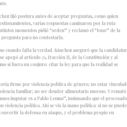
nte.
chez fijó postura antes de aceptar preguntas, como quien
uestionamientos, varias respuestas caminaron por la ruta
 distintos momentos pidió “orden” y reclamó el “tono” de la
a pregunta para no contestarla.
ienso cuando falta la verdad. Sánchez aseguró que la candidatu
 apegó al artículo 21, fracción II, de la Constitución y al
mo si fuera un conjuro: citar la ley para que la realidad se
ria firme por violencia política de género; no estar vinculad
 violencia familiar; no ser deudor alimentario moroso. Y remató
amos imputar es a Pablo Lemus”, insinuando que el procesad
iolencia política. Ahí se vio la mano política: si no se puede
 convertir la defensa en ataque, y el problema propio en