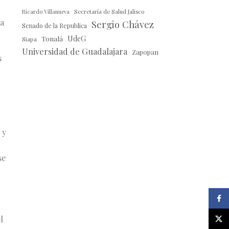
Ricardo Villanueva
Secretaría de Salud Jalisco
la
Sergio Chávez
Senado de la Republica
Tonalá
UdeG
Siapa
Universidad de Guadalajara
Zapopan
s
 y
se
Faceb
X
l