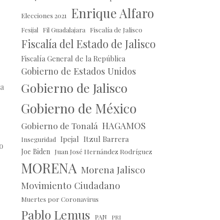
Enrique Alfaro
Elecciones 2021
Fil Guadalajara
Fiscalía de Jalisco
Fesijal
Fiscalía del Estado de Jalisco
Fiscalía General de la República
Gobierno de Estados Unidos
Gobierno de Jalisco
ra
Gobierno de México
HAGAMOS
Gobierno de Tonalá
Ipejal
Itzul Barrera
Inseguridad
o
Joe Biden
Juan José Hernández Rodríguez
MORENA
Morena Jalisco
o
Movimiento Ciudadano
Muertes por Coronavirus
Pablo Lemus
PAN
PRI