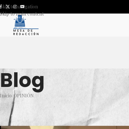
Skip to navigation
Skip to main content
Blog
Inicio
OPINIÓN
OP
Crónica del diputado fantasm
Publicado por
Daniel Emilio 