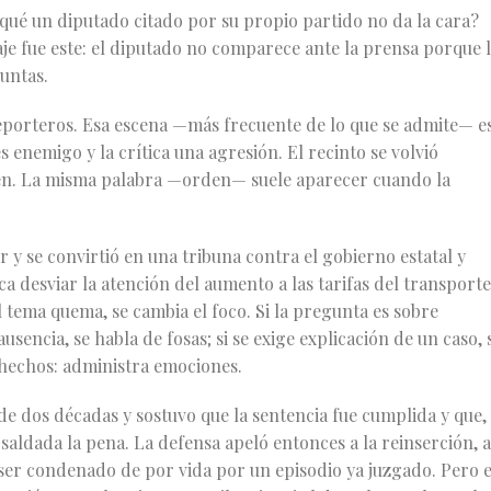
r qué un diputado citado por su propio partido no da la cara?
saje fue este: el diputado no comparece ante la prensa porque 
untas.
eporteros. Esa escena —más frecuente de lo que se admite— e
s enemigo y la crítica una agresión. El recinto se volvió
den. La misma palabra —orden— suele aparecer cuando la
 y se convirtió en una tribuna contra el gobierno estatal y
 desviar la atención del aumento a las tarifas del transporte
l tema quema, se cambia el foco. Si la pregunta es sobre
usencia, se habla de fosas; si se exige explicación de un caso, 
 hechos: administra emociones.
 dos décadas y sostuvo que la sentencia fue cumplida y que,
aldada la pena. La defensa apeló entonces a la reinserción, a
er condenado de por vida por un episodio ya juzgado. Pero e