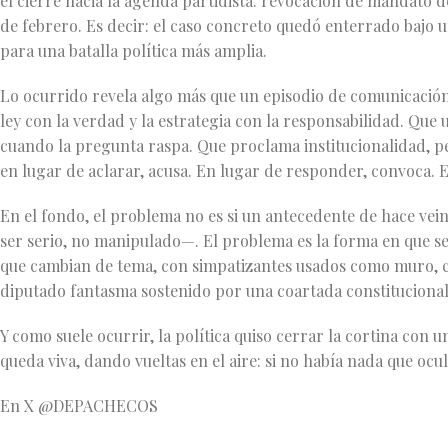
el cierre hacia la agenda partidista: revocación de mandato d
de febrero. Es decir: el caso concreto quedó enterrado bajo 
para una batalla política más amplia.
Lo ocurrido revela algo más que un episodio de comunicación f
ley con la verdad y la estrategia con la responsabilidad. Que
cuando la pregunta raspa. Que proclama institucionalidad, per
en lugar de aclarar, acusa. En lugar de responder, convoca. E
En el fondo, el problema no es si un antecedente de hace vei
ser serio, no manipulado—. El problema es la forma en que se
que cambian de tema, con simpatizantes usados como muro, c
diputado fantasma sostenido por una coartada constitucional
Y como suele ocurrir, la política quiso cerrar la cortina co
queda viva, dando vueltas en el aire: si no había nada que ocu
En X @DEPACHECOS