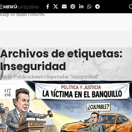
Skip to navigation
MENÚ
Skip to main content
Archivos de etiquetas:
Inseguridad
Inicio
Publicaciones etiquetadas "Inseguridad"
07
ENE