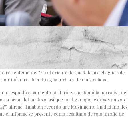
y Presupuestos del Congreso del Estado, la diputada local Itz
ector del Sistema Intermunicipal de los Servicios de Agua
pecto al cumplimiento del decreto 29848/LXIV/25.
l reporte no refleja mejoras reales en el servicio de agua
ado recientemente. “En el oriente de Guadalajara el agua sale
s continúan recibiendo agua turbia y de mala calidad.
 no respaldó el aumento tarifario y cuestionó la narrativa del
s a favor del tarifazo, así que no digan que le dimos un voto
n así”, afirmó. También recordó que Movimiento Ciudadano llev
 que el informe se presente como resultado de solo un año de