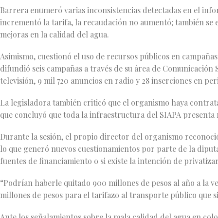
Barrera enumeró varias inconsistencias detectadas en el inf
incrementó la tarifa, la recaudación no aumentó; también se el
mejoras en la calidad del agua.
Asimismo, cuestionó el uso de recursos públicos en campañas
difundió seis campañas a través de su área de Comunicación So
televisión, 9 mil 720 anuncios en radio y 28 inserciones en per
La legisladora también criticó que el organismo haya contra
que concluyó que toda la infraestructura del SIAPA presenta 
Durante la sesión, el propio director del organismo reconoció
lo que generó nuevos cuestionamientos por parte de la diputa
fuentes de financiamiento o si existe la intención de privatizar
“Podrían haberle quitado 900 millones de pesos al año a la ver
millones de pesos para el tarifazo al transporte público que s
Ante los señalamientos sobre la mala calidad del agua en colo