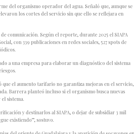
orme del organismo operador del agua. Señaló que, aunque se
evaron los cortes del servicio sin que ello se reflejara en
 de comunicación. Según el reporte, durante 2025 el SIAPA
cial, con 339 publicaciones en redes sociales, 527 spots de
iódicos.
tado a una empresa para elaborar un diagnóstico del sistema
riesgos.
 que el aumento tarifario no garantiza mejoras en el servicio,
da. Barrera planteó incluso si el organismo busca nuevas
 el sistema.
ificación y destinarlos al SIAPA, o dejar de subsidiar 3 mil
igue existiendo”, sostuvo.
nias del oriente de Guadalajara y la aparición de socavones e