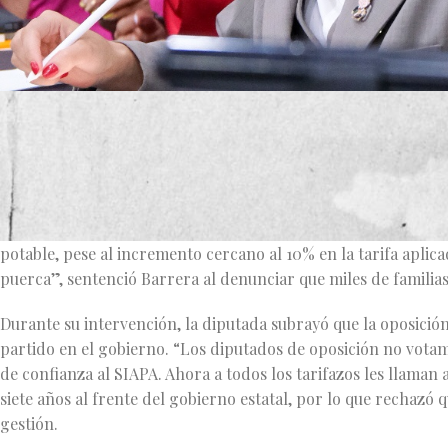
Durante la sesión extraordinaria de la Comisión de Hacienda 
Barrera lanzó duras críticas al informe presentado por el dir
Potable y Alcantarillado (SIAPA), Antonio Juárez Trueba, res
Tras la exposición del funcionario, la legisladora señaló que e
potable, pese al incremento cercano al 10% en la tarifa aplic
puerca”, sentenció Barrera al denunciar que miles de familia
Durante su intervención, la diputada subrayó que la oposición
partido en el gobierno. “Los diputados de oposición no votamo
de confianza al SIAPA. Ahora a todos los tarifazos les llama
siete años al frente del gobierno estatal, por lo que rechazó
gestión.