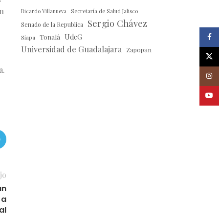
un
Ricardo Villanueva
Secretaría de Salud Jalisco
Sergio Chávez
Senado de la Republica
Faceb
Tonalá
UdeG
Siapa
Universidad de Guadalajara
Zapopan
X
a.
Insta
Youtu
jo
an
 a
al