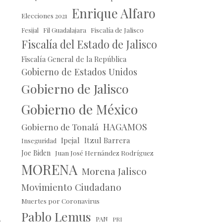
Enrique Alfaro
Elecciones 2021
Fil Guadalajara
Fiscalía de Jalisco
Fesijal
Fiscalía del Estado de Jalisco
Fiscalía General de la República
Gobierno de Estados Unidos
Gobierno de Jalisco
Gobierno de México
HAGAMOS
Gobierno de Tonalá
Ipejal
Itzul Barrera
Inseguridad
Joe Biden
Juan José Hernández Rodríguez
MORENA
Morena Jalisco
Movimiento Ciudadano
Muertes por Coronavirus
Pablo Lemus
PAN
PRI
n