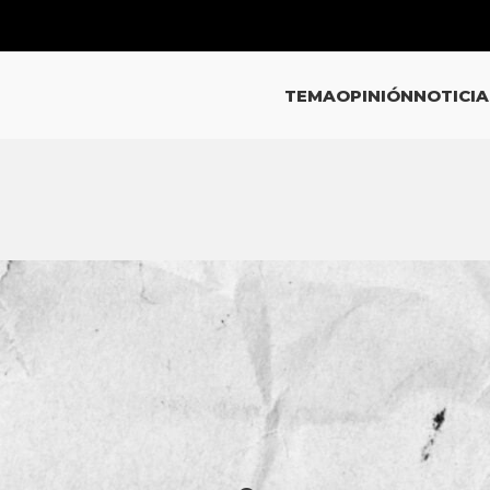
TEMA
OPINIÓN
NOTICIA
ICIAS
iona informe del SIAPA: “En el
a el agua sale puerca”