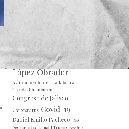
ul
Alberto Uribe
Andrés Manuel
López Obrador
Ayuntamiento de Guadalajara
Claudia Sheinbaum
Congreso de Jalisco
Covid-19
a
Coronavirus
Daniel Emilio Pacheco
DEA
Donald Trump
Desaparecidos
Económia