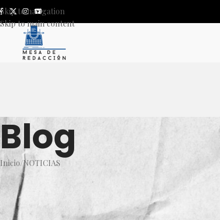
Skip to navigation
Skip to main content
Blog
Inicio
NOTICIAS
NOT
Diputada Itzul Barrera cuest
oriente de Guadalajar