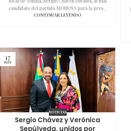
local de Tonalá, Sergio Chávez Dávalos, actual
candidato del partido MORENA para la pres...
CONTINUAR LEYENDO
17
NOV
NOTICIAS
Sergio Chávez y Verónica
Sepúlveda, unidos por