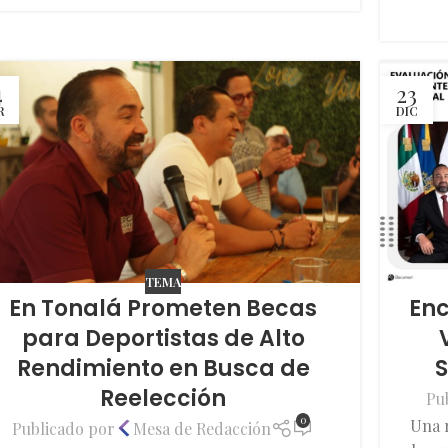
4
23
R
DIC
TEMA
En Tonalá Prometen Becas
Enc
para Deportistas de Alto
Rendimiento en Busca de
S
Reelección
Pu
0
Una 
Publicado por
Mesa de Redacción