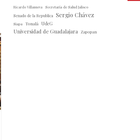
Ricardo Villanueva
Secretaría de Salud Jalisco
Sergio Chávez
Senado de la Republica
Tonalá
UdeG
Siapa
Universidad de Guadalajara
Zapopan
16
JUN
TEMA
Sergio Chávez entrega 28
pruebas a la Fiscalía
Anticorrupción para rechazar