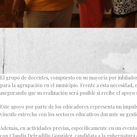
En un encuentro significativo para la política local de Tona
para la presidencia municipal, sostuvo una reunión crucial c
Trabajadores de la Educación (SNTE), quienes expresaron su
presidente municipal.
El grupo de docentes, compuesto en su mayoría por jubilados
para la agrupación en el municipio. Frente a esta necesidad
asegurando que su realización será posible si recibe el apoyo 
Este apoyo por parte de los educadores representa un impuls
vínculo estrecho con los sectores educativos durante su gesti
Además, en actividades previas, específicamente en un evento 
con Claudia Delgadillo González, candidata a la gubernatura 