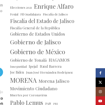
Enrique Alfaro
án
Elecciones 2021
io
Fil Guadalajara
Fiscalía de Jalisco
Fesijal
Fiscalía del Estado de Jalisco
Fiscalía General de la República
Gobierno de Estados Unidos
Gobierno de Jalisco
Gobierno de México
HAGAMOS
Gobierno de Tonalá
Ipejal
Itzul Barrera
Inseguridad
Joe Biden
Juan José Hernández Rodríguez
Faceb
MORENA
Morena Jalisco
X
Movimiento Ciudadano
Insta
jo
Muertes por Coronavirus
to
Pablo Lemus
Youtu
ón
PAN
PRI