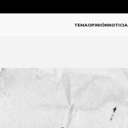
TEMA
OPINIÓN
NOTICIA
ICIAS
 Chávez Dávalos y MORENA se
n en Tonalá