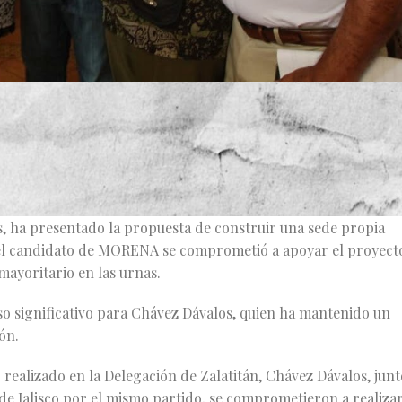
lá, Sergio Chávez Dávalos, actual candidato del partido MOREN
on miembros de la sección 16 del Sindicato Nacional de
 respaldo decidido para que Chávez Dávalos sea reelegido co
, ha presentado la propuesta de construir una sede propia
, el candidato de MORENA se comprometió a apoyar el proyect
mayoritario en las urnas.
o significativo para Chávez Dávalos, quien ha mantenido un
ón.
realizado en la Delegación de Zalatitán, Chávez Dávalos, junt
de Jalisco por el mismo partido, se comprometieron a realiza