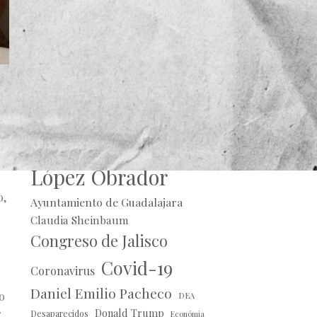
A
Alberto Uribe
mo
Andrés Manuel
López Obrador
o,
Ayuntamiento de Guadalajara
Claudia Sheinbaum
Congreso de Jalisco
Covid-19
Coronavirus
Daniel Emilio Pacheco
o
DEA
Donald Trump
r
Desaparecidos
Económia