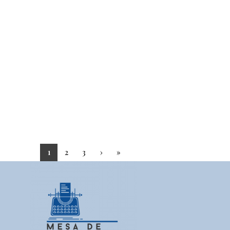
1
2
3
›
»