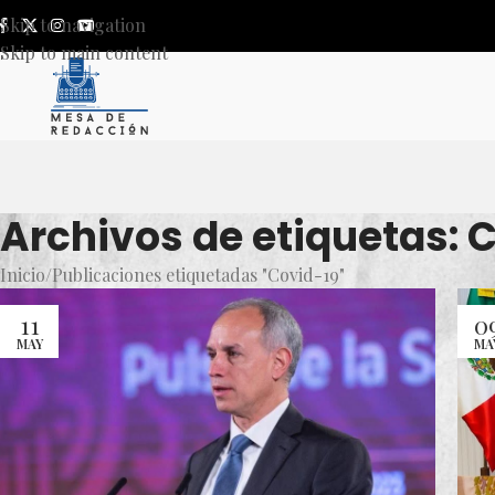
Skip to navigation
Skip to main content
Archivos de etiquetas: 
Inicio
Publicaciones etiquetadas "Covid-19"
11
0
MAY
MA