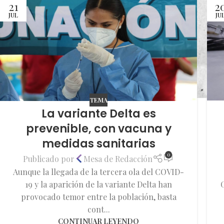
21
2
JUL
JU
TEMA
La variante Delta es
prevenible, con vacuna y
medidas sanitarias
0
Publicado por
Mesa de Redacción
Aunque la llegada de la tercera ola del COVID-
G
19 y la aparición de la variante Delta han
provocado temor entre la población, basta
cont...
CONTINUAR LEYENDO