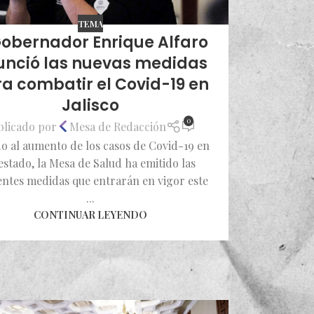
TEMA
Gobernador Enrique Alfaro
unció las nuevas medidas
a combatir el Covid-19 en
Jalisco
0
blicado por
Mesa de Redacción
o al aumento de los casos de Covid-19 en
 estado, la Mesa de Salud ha emitido las
entes medidas que entrarán en vigor este
...
CONTINUAR LEYENDO