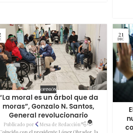
2
21
E
DIC
OPINIÓN
“La moral es un árbol que da
moras”, Gonzalo N. Santos,
E
General revolucionario
n
0
Publicado por
Mesa de Redacción
co
Coincido con el presidente López Obrador, la