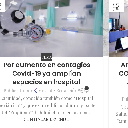
0
05
L
JUL
TEMA
Por aumento en contagios
A
Covid-19 ya amplían
CO
espacios en hospital
0
Publicado por
Mesa de Redacción
La unidad, conocida también como “Hospital
Pu
eriátrico” y que es un edificio adjunto y parte
Tra
del “Zoquipan”, habilitó el primer piso par...
Salud
CONTINUAR LEYENDO
Ramír