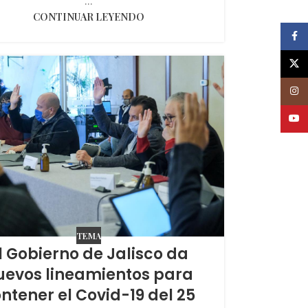
...
CONTINUAR LEYENDO
Faceb
X
Insta
Youtu
TEMA
l Gobierno de Jalisco da
uevos lineamientos para
ntener el Covid-19 del 25