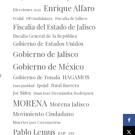
Enrique Alfaro
Elecciones 2021
Fil Guadalajara
Fiscalía de Jalisco
Fesijal
Fiscalía del Estado de Jalisco
Fiscalía General de la República
Gobierno de Estados Unidos
Gobierno de Jalisco
n
Gobierno de México
r
HAGAMOS
Gobierno de Tonalá
Ipejal
Itzul Barrera
Inseguridad
Joe Biden
Juan José Hernández Rodríguez
MORENA
Morena Jalisco
Movimiento Ciudadano
Faceb
Muertes por Coronavirus
Pablo Lemus
X
PAN
PRI