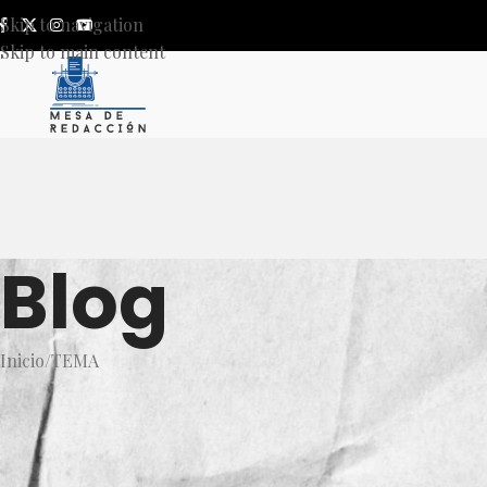
Skip to navigation
Skip to main content
Blog
Inicio
TEMA
T
Eliminará Jalisco la obligat
partir de mañana; dejarán su