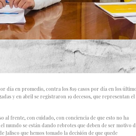
solicitará a la Mesa de Salud eliminar la obligatoriedad del u
ando la medida para el transporte público y las unidades
lizaciones en la entidad, sin embargo, llamó a no bajar la
r día en promedio, contra los 819 casos por día en los últim
adas y en abril se registraron 19 decesos, que representan el
 al frente, con cuidado, con conciencia de que esto no ha
del mundo se están dando rebrotes que deben de ser motivo d
de Jalisco que hemos tomado la decisión de que quede