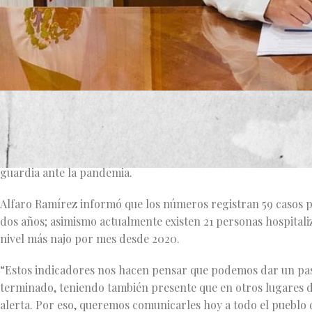
El Gobernador del Estado de Jalisco, Enrique Alfaro Ramírez, 
del cubrebocas tanto en espacios abiertos como cerrados, dej
médicas de salud, esto ante la baja tasa de contagios y hospita
guardia ante la pandemia.
Alfaro Ramírez informó que los números registran 59 casos po
dos años; asimismo actualmente existen 21 personas hospitaliz
nivel más najo por mes desde 2020.
“Estos indicadores nos hacen pensar que podemos dar un paso
terminado, teniendo también presente que en otros lugares 
alerta. Por eso, queremos comunicarles hoy a todo el pueblo 