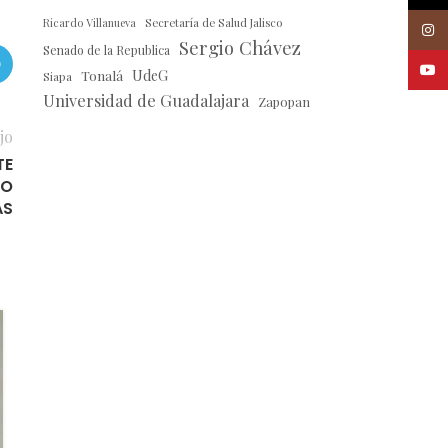
Ricardo Villanueva
Secretaría de Salud Jalisco
Insta
Sergio Chávez
Senado de la Republica
Youtu
Tonalá
UdeG
Siapa
Universidad de Guadalajara
Zapopan
jo
TE
GO
AS
26
AGO