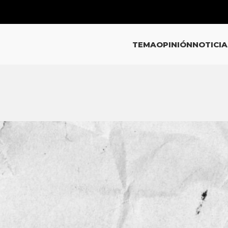
TEMA
OPINIÓN
NOTICIA
EMA
oriedad el uso de cubrebocas a
 uso para transporte público,