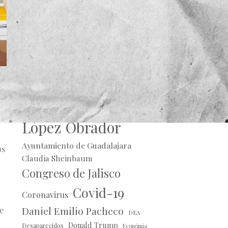
Alberto Uribe
so
Andrés Manuel
López Obrador
Ayuntamiento de Guadalajara
os
Claudia Sheinbaum
Congreso de Jalisco
Covid-19
Coronavirus
Daniel Emilio Pacheco
e
DEA
Donald Trump
Desaparecidos
Económia