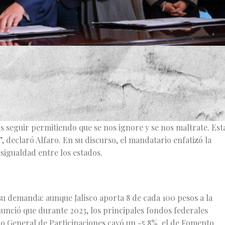
ense y pilar del juicio de amparo, el Gobernador Enrique
iciativas que busca sentar las bases para que Jalisco abandon
ión. Acompañado por legisladores locales y federales de
reso del Estado en un acto que calificó como histórico.
 seguir permitiendo que se nos ignore y se nos maltrate. Est
s”, declaró Alfaro. En su discurso, el mandatario enfatizó la
sigualdad entre los estados.
u demanda: aunque Jalisco aporta 8 de cada 100 pesos a la
unció que durante 2023, los principales fondos federales
ndo General de Participaciones cayó un -5.8%, el de Fomento