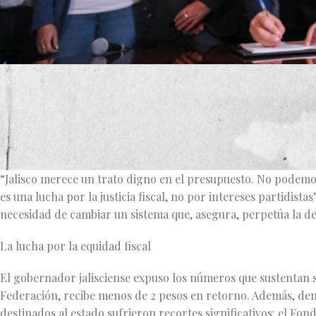
Desde el monumento dedicado a Mariano Otero, jurista jalisci
Alfaro Ramírez presentó este lunes un ambicioso paquete de in
el Pacto Fiscal y renegocie un trato más justo con la federac
Movimiento Ciudadano, Alfaro entregó las propuestas al Cong
“Jalisco merece un trato digno en el presupuesto. No podemos
es una lucha por la justicia fiscal, no por intereses partidista
necesidad de cambiar un sistema que, asegura, perpetúa la de
La lucha por la equidad fiscal
El gobernador jalisciense expuso los números que sustentan s
Federación, recibe menos de 2 pesos en retorno. Además, den
destinados al estado sufrieron recortes significativos: el Fo