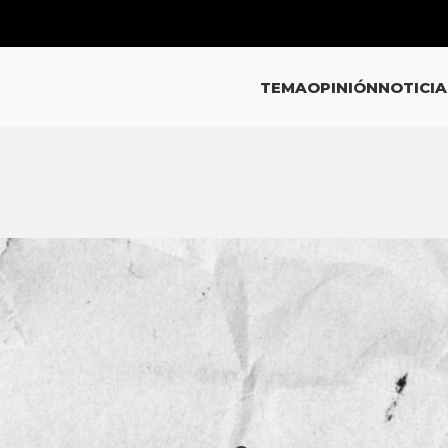
TEMA
OPINIÓN
NOTICIA
EMA
ara que Jalisco salga del Pacto
scal