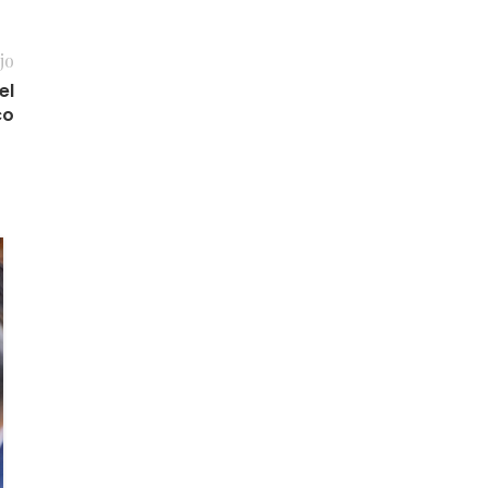
jo
el
co
04
MAR