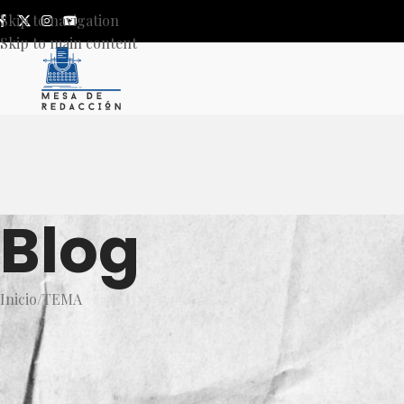
Skip to navigation
Skip to main content
Blog
Inicio
TEMA
T
Enrique Alfaro inicia camino p
Fi