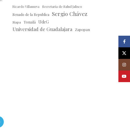
Ricardo Villanueva
Secretaría de Salud Jalisco
Sergio Chávez
Senado de la Republica
Tonalá
UdeG
Siapa
Universidad de Guadalajara
Zapopan
Faceb
X
Insta
Youtu