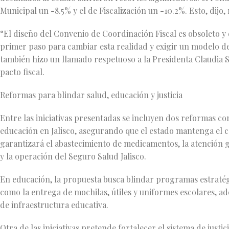
Municipal un -8.5% y el de Fiscalización un -10.2%. Esto, dijo
“El diseño del Convenio de Coordinación Fiscal es obsoleto y 
primer paso para cambiar esta realidad y exigir un modelo de 
también hizo un llamado respetuoso a la Presidenta Claudia S
pacto fiscal.
Reformas para blindar salud, educación y justicia
Entre las iniciativas presentadas se incluyen dos reformas con
educación en Jalisco, asegurando que el estado mantenga el co
garantizará el abastecimiento de medicamentos, la atención g
y la operación del Seguro Salud Jalisco.
En educación, la propuesta busca blindar programas estratég
como la entrega de mochilas, útiles y uniformes escolares, ad
de infraestructura educativa.
Otra de las iniciativas pretende fortalecer el sistema de justi