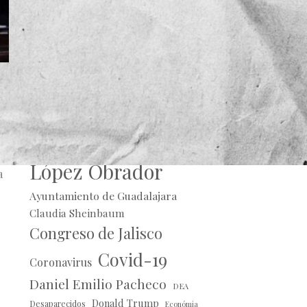
e
Alberto Uribe
Andrés Manuel
López Obrador
a
Ayuntamiento de Guadalajara
Claudia Sheinbaum
Congreso de Jalisco
Covid-19
Coronavirus
Daniel Emilio Pacheco
DEA
Donald Trump
Desaparecidos
Económia