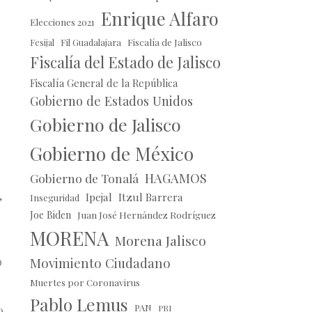
Enrique Alfaro
Elecciones 2021
Fil Guadalajara
Fiscalía de Jalisco
Fesijal
Fiscalía del Estado de Jalisco
Fiscalía General de la República
Gobierno de Estados Unidos
Gobierno de Jalisco
Gobierno de México
HAGAMOS
Gobierno de Tonalá
,
Ipejal
Itzul Barrera
Inseguridad
Joe Biden
Juan José Hernández Rodríguez
MORENA
Morena Jalisco
Movimiento Ciudadano
o
Muertes por Coronavirus
Pablo Lemus
PAN
PRI
o.