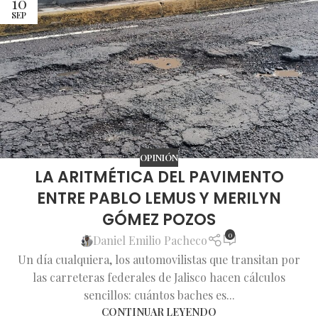
10
SEP
OPINIÓN
LA ARITMÉTICA DEL PAVIMENTO
ENTRE PABLO LEMUS Y MERILYN
GÓMEZ POZOS
0
Daniel Emilio Pacheco
Un día cualquiera, los automovilistas que transitan por
las carreteras federales de Jalisco hacen cálculos
sencillos: cuántos baches es...
CONTINUAR LEYENDO