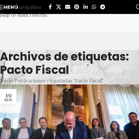
Skip to navigation
MENÚ
Skip to main content
Archivos de etiquetas:
Pacto Fiscal
Inicio
Publicaciones etiquetadas "Pacto Fiscal"
19
NOV