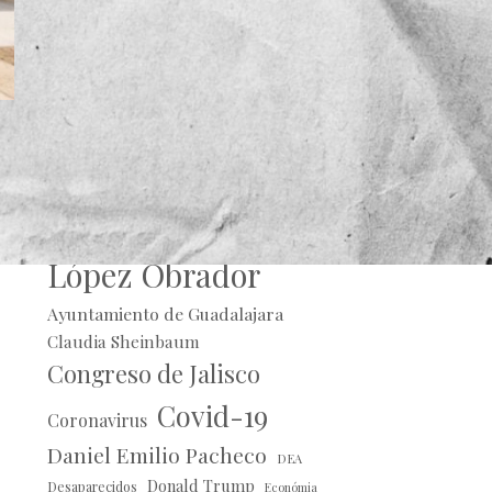
Alberto Uribe
Andrés Manuel
e
López Obrador
Ayuntamiento de Guadalajara
Claudia Sheinbaum
Congreso de Jalisco
Covid-19
Coronavirus
Daniel Emilio Pacheco
DEA
Donald Trump
Desaparecidos
Económia