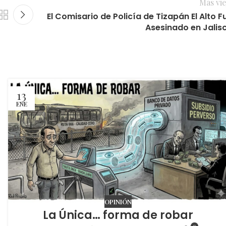
Más vie
El Comisario de Policía de Tizapán El Alto F
Asesinado en Jalis
13
ENE
OPINIÓN
La Única… forma de robar