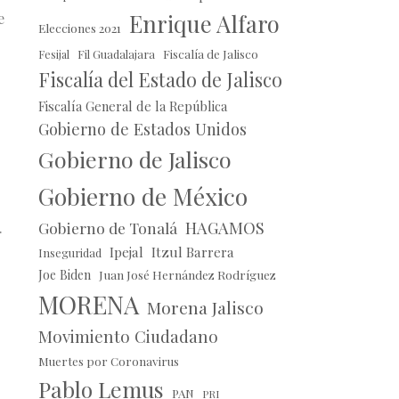
Enrique Alfaro
e
Elecciones 2021
Fil Guadalajara
Fiscalía de Jalisco
Fesijal
Fiscalía del Estado de Jalisco
Fiscalía General de la República
Gobierno de Estados Unidos
Gobierno de Jalisco
Gobierno de México
HAGAMOS
Gobierno de Tonalá
.
Ipejal
Itzul Barrera
Inseguridad
Joe Biden
Juan José Hernández Rodríguez
MORENA
Morena Jalisco
Movimiento Ciudadano
Muertes por Coronavirus
Pablo Lemus
PAN
PRI