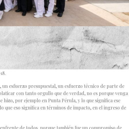
 inauguró hoy el Hospital de La Huerta, una obra con una
a Secretaría de Infraestructura y Obra Pública (SIOP).
ar construyendo y entregando obras en la Costa Sur y Norte d
el inicio de la construcción del malecón de La Manzanilla, un
18.
 un esfuerzo presupuestal, un esfuerzo técnico de parte de
laticar con tanto orgullo que de verdad, no es porque venga
 hizo, por ejemplo en Punta Pérula, y lo que significa ese
o que eso significa en términos de impacto, en el ingreso de
ia enfrente de todos, porque también fue un compromiso de