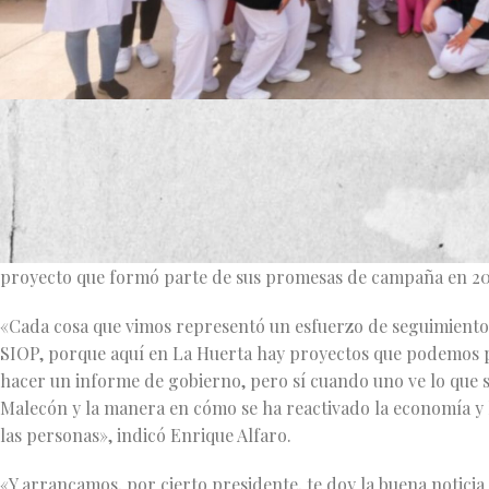
El Gobernador del Estado de Jalisco, Enrique Alfaro Ramírez,
inversión superior a los 150 millones de pesos realizada por l
Durante el evento, Alfaro ratificó su compromiso de continu
Jalisco en los últimos meses de su gobierno. Además, anunció 
proyecto que formó parte de sus promesas de campaña en 20
«Cada cosa que vimos representó un esfuerzo de seguimiento,
SIOP, porque aquí en La Huerta hay proyectos que podemos p
hacer un informe de gobierno, pero sí cuando uno ve lo que se
Malecón y la manera en cómo se ha reactivado la economía y l
las personas», indicó Enrique Alfaro.
«Y arrancamos, por cierto presidente, te doy la buena notic