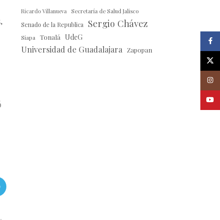
Ricardo Villanueva
Secretaría de Salud Jalisco
,
Sergio Chávez
Senado de la Republica
Tonalá
UdeG
Siapa
Faceb
Universidad de Guadalajara
Zapopan
X
Insta
Youtu
ó