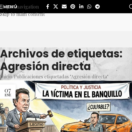
Skip to navigation
MENÚ
Skip to main content
Archivos de etiquetas:
Agresión directa
Inicio
Publicaciones etiquetadas "Agresión directa"
07
ENE