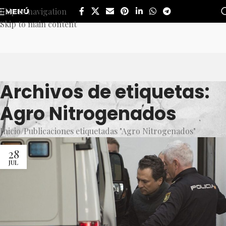
Skip to navigation
MENÚ
Skip to main content
Archivos de etiquetas:
Agro Nitrogenados
Inicio
Publicaciones etiquetadas "Agro Nitrogenados"
28
JUL