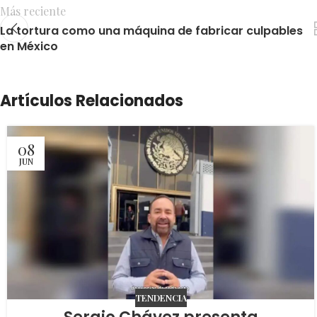
Más reciente
La tortura como una máquina de fabricar culpables
en México
Artículos Relacionados
08
JUN
TENDENCIA