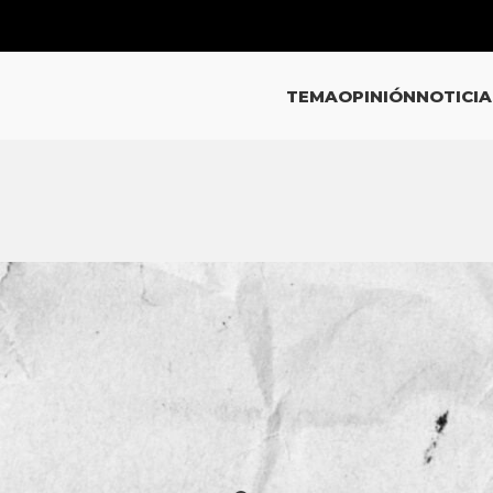
TEMA
OPINIÓN
NOTICIA
ICIAS
de Emilio Lozoya por caso Agro
 desde hospital