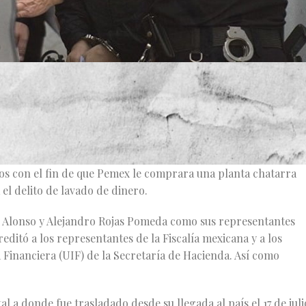
sos delitos que involucran lavado de dinero, cohecho y
s autoridades mexicanas.
trol del Reclusorio Norte, José Artemio Zuñiga Mendoza,
/2019 por el caso del presunto soborno de 3,4 millones de
os con el fin de que Pemex le comprara una planta chatarra
 el delito de lavado de dinero.
s Alonso y Alejandro Rojas Pomeda como sus representantes
ditó a los representantes de la Fiscalía mexicana y a los
 Financiera (UIF) de la Secretaría de Hacienda. Así como
l a donde fue trasladado desde su llegada al país el 17 de juli