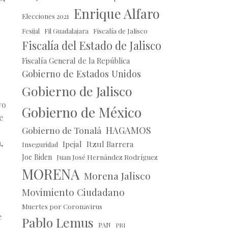
Enrique Alfaro
Elecciones 2021
Fil Guadalajara
Fiscalía de Jalisco
Fesijal
Fiscalía del Estado de Jalisco
Fiscalía General de la República
Gobierno de Estados Unidos
Gobierno de Jalisco
yo
Gobierno de México
e
HAGAMOS
Gobierno de Tonalá
,
Ipejal
Itzul Barrera
Inseguridad
Joe Biden
Juan José Hernández Rodríguez
MORENA
Morena Jalisco
Movimiento Ciudadano
Muertes por Coronavirus
e
Pablo Lemus
PAN
PRI