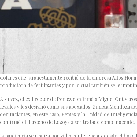
El exdirector de Pemex Emilio Lozoya Austin acusado de diver
delincuencia organizada, comparece por primera vez ante la
A las 9:35 hora de la Ciudad de México el juez federal de con
decretó el inicio de la audiencia relativa a la causa penal 211
dólares que supuestamente recibió de la empresa Altos Horn
productora de fertilizantes y por lo cual también se le imputa
A su vez, el exdirector de Pemez confirmó a Miguel Ontivero
legales y los designó como sus abogados. Zuñiga Mendoza acre
denunciantes, en este caso, Pemex y la Unidad de Inteligencia
confirmó el derecho de Lozoya a ser tratado como inocente.
La audiencia se realiza por videoconferencia y desde el hospita