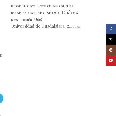
Ricardo Villanueva
Secretaría de Salud Jalisco
Sergio Chávez
Senado de la Republica
Tonalá
UdeG
Siapa
Universidad de Guadalajara
Zapopan
Faceb
X
Insta
en
Youtu