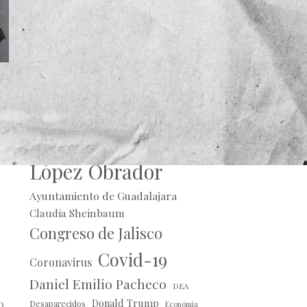
Alberto Uribe
Andrés Manuel
López Obrador
Ayuntamiento de Guadalajara
Claudia Sheinbaum
Congreso de Jalisco
Covid-19
Coronavirus
Daniel Emilio Pacheco
DEA
Donald Trump
o,
Desaparecidos
Económia