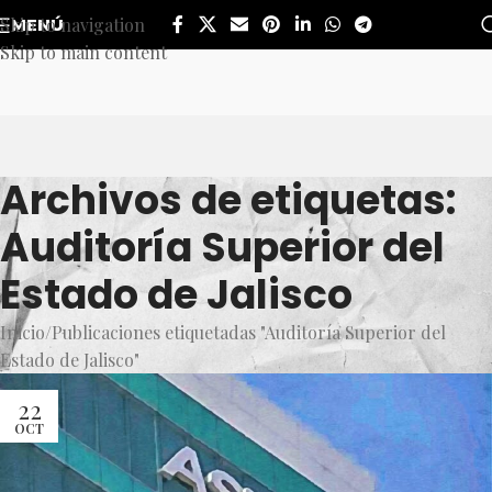
Skip to navigation
MENÚ
Skip to main content
Archivos de etiquetas:
Auditoría Superior del
Estado de Jalisco
Inicio
Publicaciones etiquetadas "Auditoría Superior del
Estado de Jalisco"
22
OCT