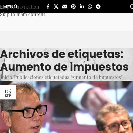
Skip to navigation
MENÚ
Skip to main content
Archivos de etiquetas:
Aumento de impuestos
Inicio
Publicaciones etiquetadas "Aumento de impuestos"
05
SEP