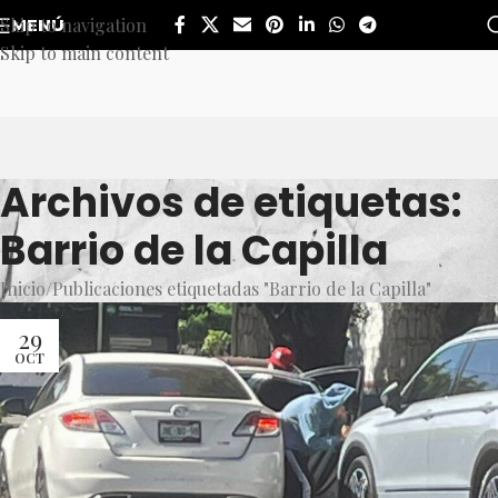
Skip to navigation
MENÚ
Skip to main content
Archivos de etiquetas:
Barrio de la Capilla
Inicio
Publicaciones etiquetadas "Barrio de la Capilla"
29
OCT