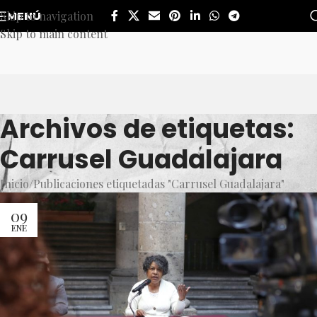
Skip to navigation
MENÚ
Skip to main content
Archivos de etiquetas:
Carrusel Guadalajara
Inicio
Publicaciones etiquetadas "Carrusel Guadalajara"
09
ENE