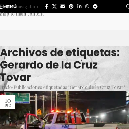
Skip to navigation
MENÚ
Skip to main content
Archivos de etiquetas:
Gerardo de la Cruz
Tovar
Inicio
Publicaciones etiquetadas "Gerardo de la Cruz Tovar"
10
DIC