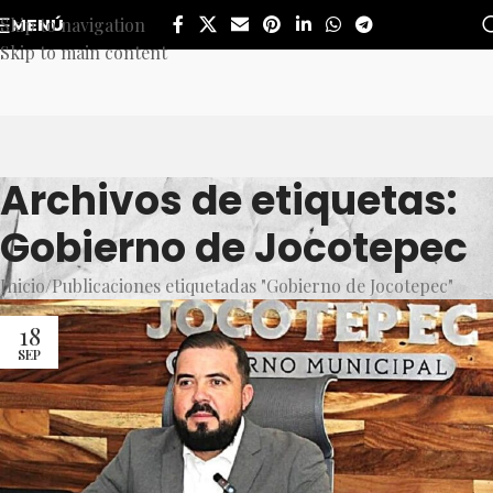
Skip to navigation
MENÚ
Skip to main content
Archivos de etiquetas:
Gobierno de Jocotepec
Inicio
Publicaciones etiquetadas "Gobierno de Jocotepec"
18
SEP