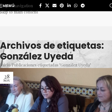
Skip to navigation
MENÚ
Skip to main content
Archivos de etiquetas:
González Uyeda
Inicio
Publicaciones etiquetadas "González Uyeda"
28
NOV