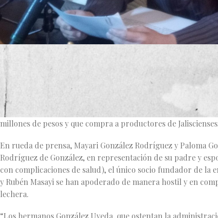
Lo que se ha convertido en una férrea batalla legal por dere
la relación familiar, es la lucha por el control de la tercera 
Guadalajara.
Una empresa que inició actividades en el año de 1961 en la cap
millones de pesos y que compra a productores de Jaliscienses,
En rueda de prensa, Mayari González Rodríguez y Paloma Go
Rodríguez de González, en representación de su padre y espo
con complicaciones de salud), el único socio fundador de la
y Rubén Masayi se han apoderado de manera hostil y en compl
lechera.
“Los hermanos González Uyeda, que ostentan la administració