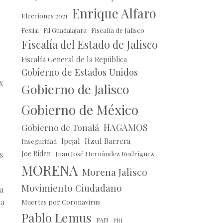
Enrique Alfaro
Elecciones 2021
Fil Guadalajara
Fiscalía de Jalisco
Fesijal
Fiscalía del Estado de Jalisco
Fiscalía General de la República
Gobierno de Estados Unidos
x
Gobierno de Jalisco
Gobierno de México
HAGAMOS
Gobierno de Tonalá
Ipejal
Itzul Barrera
Inseguridad
Joe Biden
Juan José Hernández Rodríguez
s
MORENA
Morena Jalisco
Movimiento Ciudadano
a
ha
Muertes por Coronavirus
Pablo Lemus
PAN
PRI