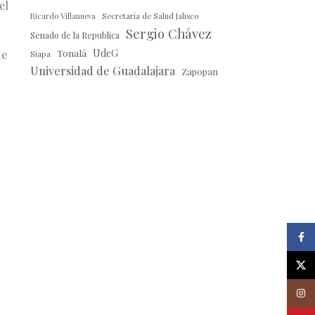
el
Ricardo Villanueva
Secretaría de Salud Jalisco
Sergio Chávez
Senado de la Republica
Tonalá
UdeG
de
Siapa
Universidad de Guadalajara
Zapopan
Faceb
X
Insta