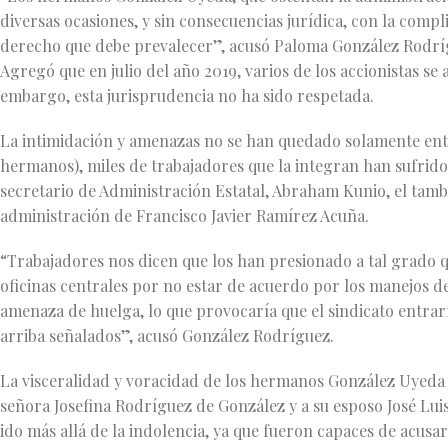
diversas ocasiones, y sin consecuencias jurídica, con la compli
derecho que debe prevalecer”, acusó Paloma González Rodrígu
Agregó que en julio del año 2019, varios de los accionistas s
embargo, esta jurisprudencia no ha sido respetada.
La intimidación y amenazas no se han quedado solamente entre 
hermanos), miles de trabajadores que la integran han sufrido 
secretario de Administración Estatal, Abraham Kunio, el tam
administración de Francisco Javier Ramírez Acuña.
“Trabajadores nos dicen que los han presionado a tal grado qu
oficinas centrales por no estar de acuerdo por los manejos d
amenaza de huelga, lo que provocaría que el sindicato entrarí
arriba señalados”, acusó González Rodríguez.
La visceralidad y voracidad de los hermanos González Uyeda 
señora Josefina Rodríguez de González y a su esposo José Lu
ido más allá de la indolencia, ya que fueron capaces de acusar 