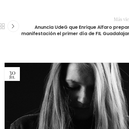
Más vie
Anuncia UdeG que Enrique Alfaro prepa
manifestación el primer día de FIL Guadalaja
30
JUL