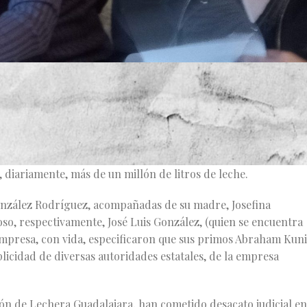
chos hereditarios y acciones mercantiles; además de pulveriza
industrializadora de productos lácteos del país, Lechera
ital tapatía, que a la fecha factura anualmente cerca de 6 mil
 diariamente, más de un millón de litros de leche.
nzález Rodríguez, acompañadas de su madre, Josefina
so, respectivamente, José Luis González, (quien se encuentra
 empresa, con vida, especificaron que sus primos Abraham Kun
icidad de diversas autoridades estatales, de la empresa
n de Lechera Guadalajara, han cometido desacato judicial en