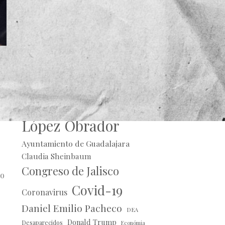
r
Alberto Uribe
Andrés Manuel
López Obrador
Ayuntamiento de Guadalajara
Claudia Sheinbaum
Congreso de Jalisco
io
Covid-19
Coronavirus
Daniel Emilio Pacheco
DEA
Donald Trump
Desaparecidos
Económia