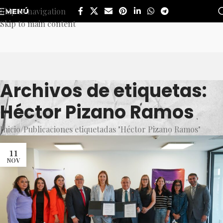
Skip to navigation
MENÚ
Skip to main content
Archivos de etiquetas:
Héctor Pizano Ramos
Inicio
Publicaciones etiquetadas "Héctor Pizano Ramos"
11
NOV