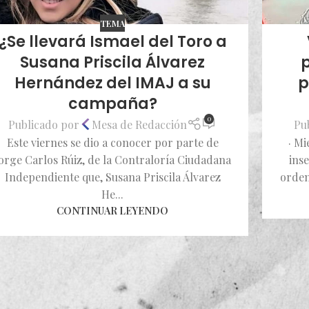
TEMA
¿Se llevará Ismael del Toro a
Susana Priscila Álvarez
p
Hernández del IMAJ a su
p
campaña?
0
Publicado por
Mesa de Redacción
Pu
Este viernes se dio a conocer por parte de
· Mi
orge Carlos Rúiz, de la Contraloría Ciudadana
inse
Independiente que, Susana Priscila Álvarez
orden
He...
CONTINUAR LEYENDO