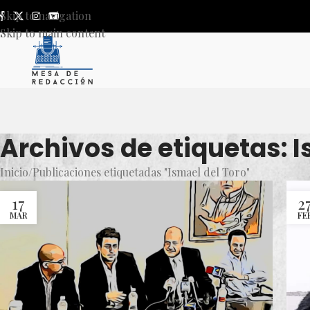
Skip to navigation
Skip to main content
Archivos de etiquetas: I
Inicio
Publicaciones etiquetadas "Ismael del Toro"
17
2
MAR
FE