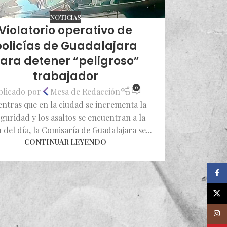
NOTICIAS
Violatorio operativo de
olicías de Guadalajara
ara detener “peligroso”
trabajador
0
blicado por
Mesa de Redacción
entras que en la ciudad se incrementa la
guridad y los asaltos se encuentran a la
 del día, la Comisaría de Guadalajara se...
CONTINUAR LEYENDO
Faceb
X
Insta