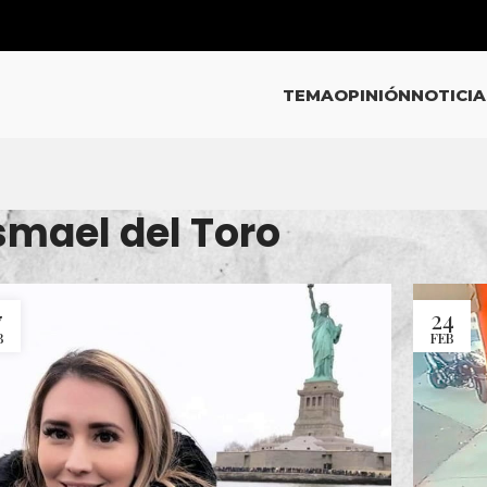
TEMA
OPINIÓN
NOTICIA
smael del Toro
7
24
B
FEB