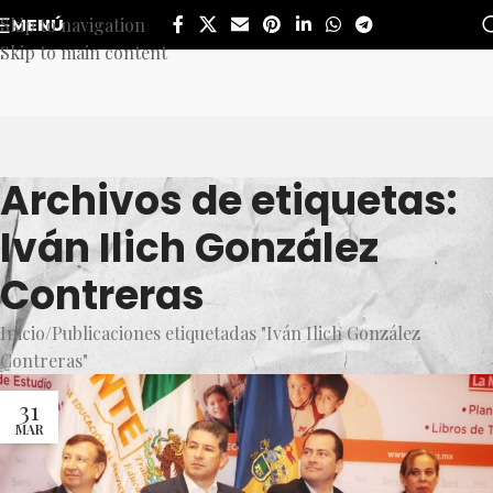
Skip to navigation
MENÚ
Skip to main content
Archivos de etiquetas:
Iván Ilich González
Contreras
Inicio
Publicaciones etiquetadas "Iván Ilich González
Contreras"
31
MAR