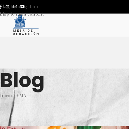
Skip to navigation
Skip to main content
Blog
Inicio
TEMA
T
Realiza SNTE Foro sobre 
Publicado por
Mesa de Red