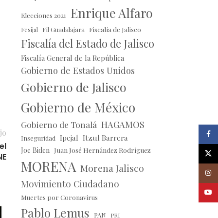
Enrique Alfaro
Elecciones 2021
Fil Guadalajara
Fiscalía de Jalisco
Fesijal
Fiscalía del Estado de Jalisco
Fiscalía General de la República
Gobierno de Estados Unidos
Gobierno de Jalisco
Gobierno de México
HAGAMOS
Gobierno de Tonalá
jo
Faceb
Ipejal
Itzul Barrera
Inseguridad
el
Joe Biden
Juan José Hernández Rodríguez
X
NE
MORENA
Morena Jalisco
Insta
Movimiento Ciudadano
Youtu
Muertes por Coronavirus
Pablo Lemus
PAN
PRI