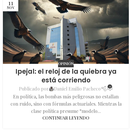
11
NOV
OPINIÓN
Ipejal: el reloj de la quiebra ya
está corriendo
0
Publicado por
Daniel Emilio Pacheco
En política, las bombas más peligrosas no estallan
con ruido, sino con fórmulas actuariales. Mientras la
clase política presume “modelo...
CONTINUAR LEYENDO