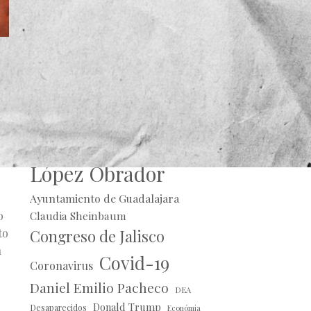
Alberto Uribe
Andrés Manuel
López Obrador
Ayuntamiento de Guadalajara
o
Claudia Sheinbaum
to
Congreso de Jalisco
n
Covid-19
Coronavirus
Daniel Emilio Pacheco
DEA
Donald Trump
Desaparecidos
Económia