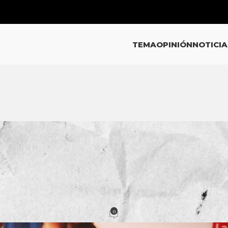
TEMA
OPINIÓN
NOTICIA
EMA
la Nueva Escuela Mexicana
0
acción
Activado 31 marzo, 2023