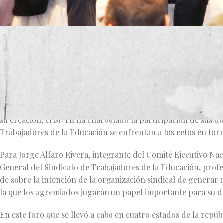
El Sindicato Nacional de Trabajadores de la Educación secció
Contreras, realizó en coordinación con el Comité Ejecutivo 
pretende incluir a alumnos, maestros, padres de familia y co
pública a la par de poder posibilitar la defensa de niñas, ni
Al hacer uso de la voz, el Secretario General de la Sección 47
su creación, el SNTE ha enarbolado la participación de sus do
Trabajadores de la Educación se enfrentan a los retos en torn
Para Jorge Alfaro Rivera, integrante del Comité Ejecutivo Na
General del Sindicato de Trabajadores de la Educación, profe
de sobre la intención de la organización sindical de generar
la que los agremiados jugarán un papel importante para su d
En este foro que se llevó a cabo en cuatro estados de la repúb