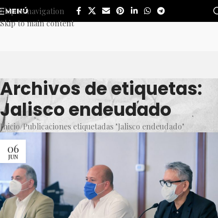
Skip to navigation
MENÚ
Skip to main content
Archivos de etiquetas:
Jalisco endeudado
Inicio
Publicaciones etiquetadas "Jalisco endeudado"
06
JUN