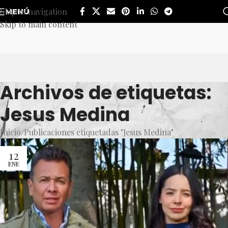
Skip to navigation
MENÚ
Skip to main content
Archivos de etiquetas:
Jesus Medina
Inicio
Publicaciones etiquetadas "Jesus Medina"
12
ENE