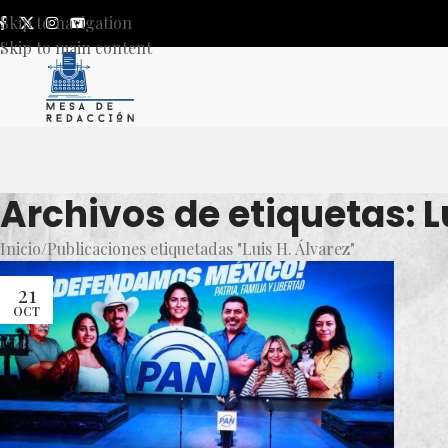
Skip to navigation
Skip to main content
Archivos de etiquetas: L
Inicio
Publicaciones etiquetadas "Luis H. Álvarez"
21
OCT